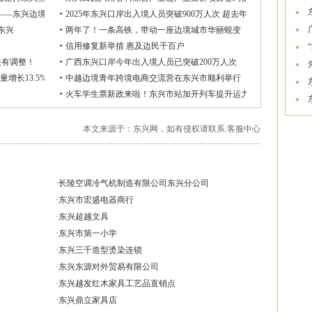
”——东兴边境检查站全力保畅通
2025年东兴口岸出入境人员突破900万人次 超去年总量
东兴
两年了！一条高铁，带动一座边境城市华丽蜕变
信用修复新举措 惠及边民千百户
关有调整！
广西东兴口岸今年出入境人员已突破200万人次
京
量增长13.5%
中越边境青年跨境电商交流营在东兴市顺利举行
火车学生票新政来啦！东兴市站加开列车提升运力和服务
本文来源于：东兴网，如有侵权请联系:
客服中心
·
长陵空调冷气机制造有限公司东兴分公司
·
东兴市宏盛电器商行
·
东兴超越文具
·
东兴市第一小学
·
东兴三千造型烫染连锁
·
东兴东源对外贸易有限公司
·
东兴越发红木家具工艺品直销点
·
东兴鼎立家具店