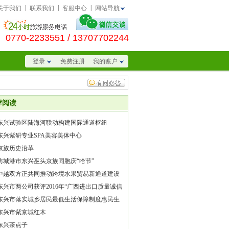
|
|
|
关于我们
联系我们
客服中心
网站导航
0770-2233551
/ 13707702244
登录
免费注册
我的账户
荐阅读
东兴试验区陆海河联动构建国际通道枢纽
东兴紫研专业SPA美容美体中心
京族历史沿革
防城港市东兴巫头京族同胞庆“哈节”
中越双方正共同推动跨境水果贸易新通道建设
东兴市两公司获评2016年“广西进出口质量诚信
”称号
东兴市落实城乡居民最低生活保障制度惠民生
东兴市紫京城红木
东兴茶点子