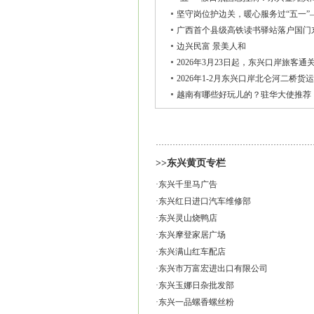
坚守岗位护边关，暖心服务过“五一
广西首个县级高铁读书驿站落户国门
边兴民富 景美人和
2026年3月23日起，东兴口岸旅客通
2026年1-2月东兴口岸北仑河二桥货运
越南有哪些好玩儿的？驻华大使推荐
>>东兴黄页专栏
·
东兴千里马广告
·
东兴红日进口汽车维修部
·
东兴灵山烧鸭店
·
东兴摩登家居广场
·
东兴满山红车配店
·
东兴市万富宏进出口有限公司
·
东兴玉娜日杂批发部
·
东兴一品螺香螺丝粉