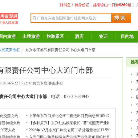
|
好消息！持身份证，越南谅山一日游
¥260
起
国内旅游
出境旅游
旅游景区
酒店
签证
目的地
东兴黄页专栏
东兴东江燃气有限责任公司中心大道门市部
推
有限责任公司中心大道门市部
t
2014-5-22 15:22:37 黄页专栏:
客服中心
责任公司中心大道门市部
，电话：0770-7684947
文化交流之约
上半年东兴口岸北仑河二桥进出口货物总量109.4万吨
企业
海游持续火热 八方游客逐浪赴约
【乡村振兴】东兴红姑娘采收忙 “薯”光照亮产业路
00万人次
2026年1-2月东兴口岸北仑河二桥货运量增长13.5%
海游持续火热 八方游客逐浪赴约
东兴田园八角香料综合产业链产业集群项目签约仪式举行