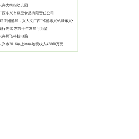
东兴大拇指幼儿园
广西东兴市燕皇食品有限责任公司
“迎亚洲邮展，兴人文广西”巡邮东兴站暨东兴•
街礼献全城活动成功举行
先行先试 东兴十年发展可为鉴
东兴腾飞科技电脑
东兴市2016年上半年地税收入43860万元