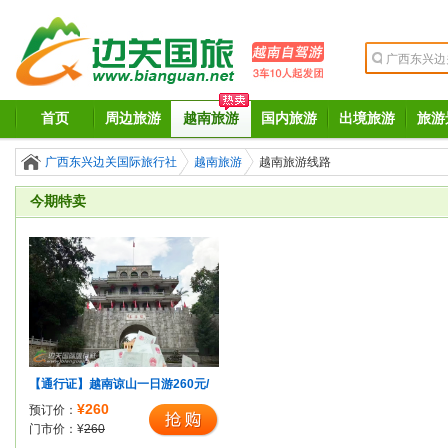
首页
周边旅游
越南旅游
国内旅游
出境旅游
旅游
广西东兴边关国际旅行社
越南旅游
越南旅游线路
今期特卖
【通行证】越南谅山一日游260元/
人起（不用护照，持身份证即可办
¥260
预订价：
理边境旅游通行证出游）
门市价：
¥
260