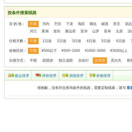
按条件搜索线路
目 的 地：
不限
河内
芒街
下龙
海防
顺化
岘港
芽庄
胡志
河江
莱洲
老街
奠边府
安沛
山罗
富寿
太原
凉
行程天数：
不限
1日游
2日游
3日游
4日游
5日游
6日游
价格区间：
不限
¥500以下
¥500~1000
¥1000~3000
¥3000以上
出游方式：
不限
跟团游
独立成团
自由行
自驾游
高尔夫
邮
默认排序
评价排序
浏览排序
价格排序
很抱歉，没有符合查询条件的线路，需要定制线路，请与
客