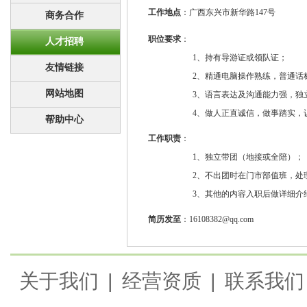
工作地点
：广西东兴市新华路147号
商务合作
职位要求
：
人才招聘
1、持有导游证或领队证；
友情链接
2、精通电脑操作熟练，普通话
网站地图
3、语言表达及沟通能力强，独
4、做人正直诚信，做事踏实，
帮助中心
工作职责
：
1、独立带团（地接或全陪）；
2、不出团时在门市部值班，处
3、其他的内容入职后做详细介
简历发至
：16108382@qq.com
关于我们
|
经营资质
|
联系我们