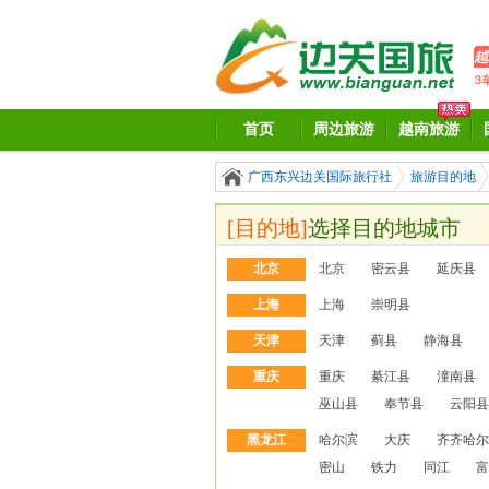
首页
周边旅游
越南旅游
广西东兴边关国际旅行社
旅游目的地
[目的地]
选择目的地城市
北京
北京
密云县
延庆县
上海
上海
崇明县
天津
天津
蓟县
静海县
重庆
重庆
綦江县
潼南县
巫山县
奉节县
云阳县
黑龙江
哈尔滨
大庆
齐齐哈尔
密山
铁力
同江
富