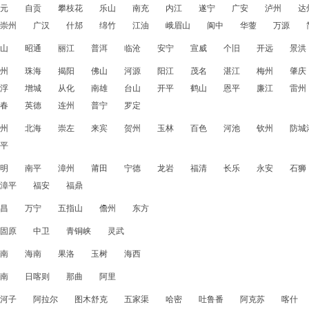
元
自贡
攀枝花
乐山
南充
内江
遂宁
广安
泸州
达
崇州
广汉
什邡
绵竹
江油
峨眉山
阆中
华蓥
万源
山
昭通
丽江
普洱
临沧
安宁
宣威
个旧
开远
景洪
州
珠海
揭阳
佛山
河源
阳江
茂名
湛江
梅州
肇庆
浮
增城
从化
南雄
台山
开平
鹤山
恩平
廉江
雷州
春
英德
连州
普宁
罗定
州
北海
崇左
来宾
贺州
玉林
百色
河池
钦州
防城
平
明
南平
漳州
莆田
宁德
龙岩
福清
长乐
永安
石狮
漳平
福安
福鼎
昌
万宁
五指山
儋州
东方
固原
中卫
青铜峡
灵武
南
海南
果洛
玉树
海西
南
日喀则
那曲
阿里
河子
阿拉尔
图木舒克
五家渠
哈密
吐鲁番
阿克苏
喀什