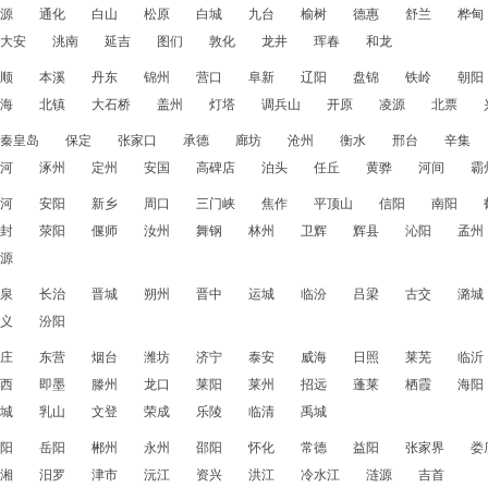
源
通化
白山
松原
白城
九台
榆树
德惠
舒兰
桦甸
大安
洮南
延吉
图们
敦化
龙井
珲春
和龙
顺
本溪
丹东
锦州
营口
阜新
辽阳
盘锦
铁岭
朝阳
海
北镇
大石桥
盖州
灯塔
调兵山
开原
凌源
北票
秦皇岛
保定
张家口
承德
廊坊
沧州
衡水
邢台
辛集
河
涿州
定州
安国
高碑店
泊头
任丘
黄骅
河间
霸
河
安阳
新乡
周口
三门峡
焦作
平顶山
信阳
南阳
封
荥阳
偃师
汝州
舞钢
林州
卫辉
辉县
沁阳
孟州
源
泉
长治
晋城
朔州
晋中
运城
临汾
吕梁
古交
潞城
义
汾阳
庄
东营
烟台
潍坊
济宁
泰安
威海
日照
莱芜
临沂
西
即墨
滕州
龙口
莱阳
莱州
招远
蓬莱
栖霞
海阳
城
乳山
文登
荣成
乐陵
临清
禹城
阳
岳阳
郴州
永州
邵阳
怀化
常德
益阳
张家界
娄
湘
汨罗
津市
沅江
资兴
洪江
冷水江
涟源
吉首