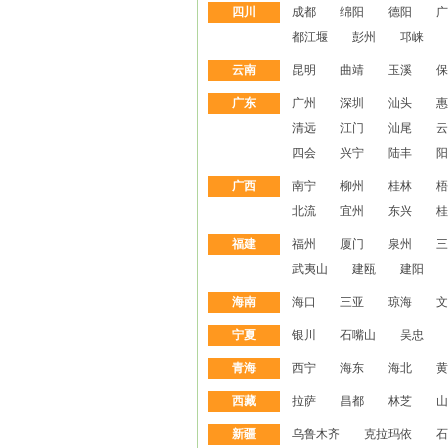
四川
成都
绵阳
德阳
广
都江堰
彭州
邛崃
云南
昆明
曲靖
玉溪
保
广东
广州
深圳
汕头
惠
清远
江门
汕尾
云
四会
兴宁
陆丰
阳
广西
南宁
柳州
桂林
梧
北流
宜州
东兴
桂
福建
福州
厦门
泉州
三
武夷山
建瓯
建阳
海南
海口
三亚
琼海
文
宁夏
银川
石嘴山
吴忠
青海
西宁
海东
海北
黄
西藏
拉萨
昌都
林芝
山
新疆
乌鲁木齐
克拉玛依
石