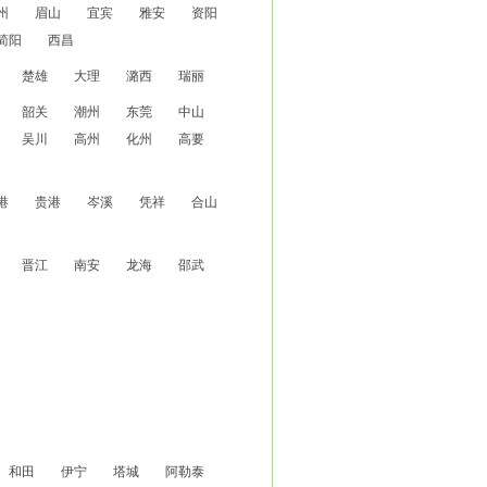
州
眉山
宜宾
雅安
资阳
简阳
西昌
楚雄
大理
潞西
瑞丽
韶关
潮州
东莞
中山
吴川
高州
化州
高要
港
贵港
岑溪
凭祥
合山
晋江
南安
龙海
邵武
和田
伊宁
塔城
阿勒泰