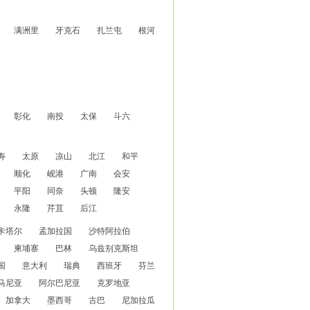
满洲里
牙克石
扎兰屯
根河
彰化
南投
太保
斗六
寿
太原
凉山
北江
和平
顺化
岘港
广南
会安
平阳
同奈
头顿
隆安
永隆
芹苴
后江
卡塔尔
孟加拉国
沙特阿拉伯
柬埔寨
巴林
乌兹别克斯坦
国
意大利
瑞典
西班牙
芬兰
马尼亚
阿尔巴尼亚
克罗地亚
加拿大
墨西哥
古巴
尼加拉瓜