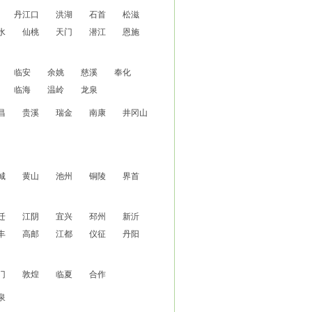
丹江口
洪湖
石首
松滋
水
仙桃
天门
潜江
恩施
临安
余姚
慈溪
奉化
临海
温岭
龙泉
昌
贵溪
瑞金
南康
井冈山
城
黄山
池州
铜陵
界首
迁
江阴
宜兴
邳州
新沂
丰
高邮
江都
仪征
丹阳
门
敦煌
临夏
合作
泉