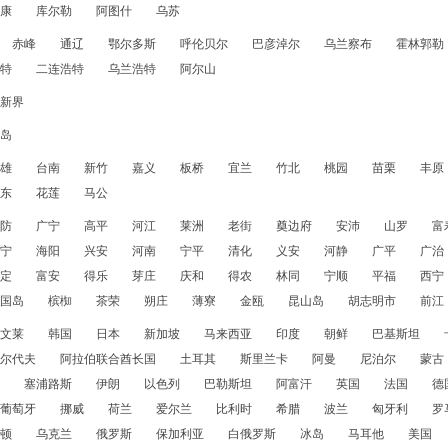
康
库尔勒
阿图什
乌苏
赤峰
通辽
鄂尔多斯
呼伦贝尔
巴彦淖尔
乌兰察布
霍林郭勒
特
二连浩特
乌兰浩特
阿尔山
新界
岛
雄
台南
新竹
嘉义
板桥
宜兰
竹北
桃园
苗栗
丰原
东
花莲
马公
防
广宁
高平
河江
莱洲
老街
奠边府
安沛
山罗
富
宁
海阳
兴安
河南
宁平
清化
义安
河静
广平
广治
定
富安
得乐
芽庄
庆和
得农
林同
宁顺
平福
西宁
国岛
槟椥
茶荣
朔庄
薄寮
金瓯
昆山岛
胡志明市
前江
文莱
韩国
日本
新加坡
马来西亚
印度
朝鲜
巴基斯坦
尔代夫
阿拉伯联合酋长国
土耳其
斯里兰卡
阿曼
尼泊尔
蒙古
塞浦路斯
伊朗
以色列
巴勒斯坦
阿富汗
英国
法国
德
葡萄牙
挪威
荷兰
爱尔兰
比利时
希腊
波兰
匈牙利
罗
顿
乌克兰
俄罗斯
保加利亚
白俄罗斯
冰岛
马耳他
美国