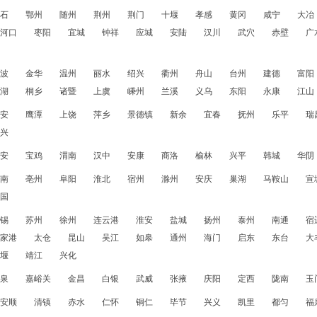
石
鄂州
随州
荆州
荆门
十堰
孝感
黄冈
咸宁
大冶
河口
枣阳
宜城
钟祥
应城
安陆
汉川
武穴
赤壁
广
波
金华
温州
丽水
绍兴
衢州
舟山
台州
建德
富阳
湖
桐乡
诸暨
上虞
嵊州
兰溪
义乌
东阳
永康
江山
安
鹰潭
上饶
萍乡
景德镇
新余
宜春
抚州
乐平
瑞
兴
安
宝鸡
渭南
汉中
安康
商洛
榆林
兴平
韩城
华阴
南
亳州
阜阳
淮北
宿州
滁州
安庆
巢湖
马鞍山
宣
国
锡
苏州
徐州
连云港
淮安
盐城
扬州
泰州
南通
宿
家港
太仓
昆山
吴江
如皋
通州
海门
启东
东台
大
堰
靖江
兴化
泉
嘉峪关
金昌
白银
武威
张掖
庆阳
定西
陇南
玉
安顺
清镇
赤水
仁怀
铜仁
毕节
兴义
凯里
都匀
福