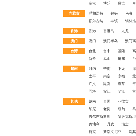
奎屯
博乐
昌吉
阜
内蒙古
呼和浩特
包头
乌海
额尔古纳
丰镇
锡林浩
香港
香港
香港岛
九龙
澳门
澳门
澳门半岛
澳门离
台湾
台北
台中
基隆
高
新营
凤山
屏东
台
越南
河内
芒街
下龙
海
太平
南定
永福
北
广义
崑嵩
嘉莱
平
同塔
安江
坚江
富
其他
越南
泰国
菲律宾
印尼
老挝
缅甸
马
吉尔吉斯斯坦
哈萨克斯坦
奥地利
丹麦
瑞士
捷克
斯洛文尼亚
马其