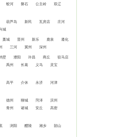
蛟河
磐石
公主岭
双辽
葫芦岛
新民
瓦房店
庄河
兴城
藁城
晋州
新乐
鹿泉
遵化
州
三河
冀州
深州
鹤壁
濮阳
许昌
商丘
驻马店
禹州
长葛
义马
灵宝
高平
介休
永济
河津
德州
聊城
菏泽
滨州
青州
诸城
安丘
高密
底
浏阳
醴陵
湘乡
韶山