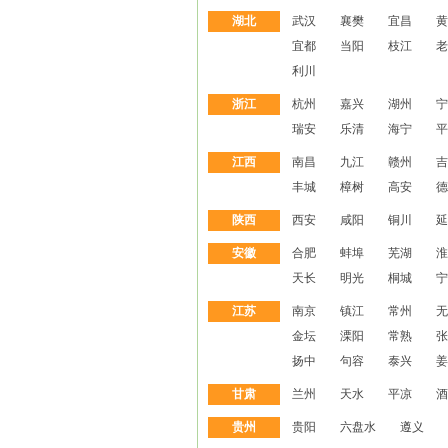
湖北
武汉
襄樊
宜昌
黄
宜都
当阳
枝江
老
利川
浙江
杭州
嘉兴
湖州
宁
瑞安
乐清
海宁
平
江西
南昌
九江
赣州
吉
丰城
樟树
高安
德
陕西
西安
咸阳
铜川
延
安徽
合肥
蚌埠
芜湖
淮
天长
明光
桐城
宁
江苏
南京
镇江
常州
无
金坛
溧阳
常熟
张
扬中
句容
泰兴
姜
甘肃
兰州
天水
平凉
酒
贵州
贵阳
六盘水
遵义