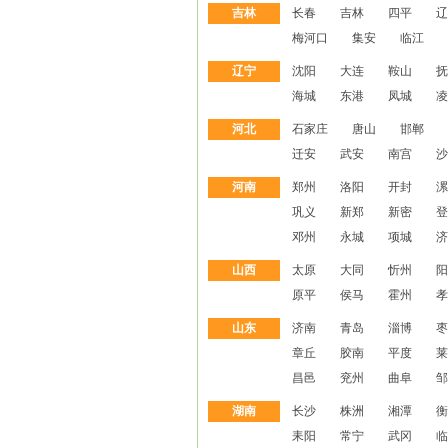
吉林
长春
吉林
四平
辽
梅河口
集安
临江
辽宁
沈阳
大连
鞍山
抚
海城
东港
凤城
凌
河北
石家庄
唐山
邯郸
迁安
武安
南宫
沙
河南
郑州
洛阳
开封
漯
巩义
新郑
新密
登
邓州
永城
项城
济
山西
太原
大同
忻州
阳
原平
侯马
霍州
孝
山东
济南
青岛
淄博
枣
章丘
胶南
平度
莱
昌邑
兖州
曲阜
邹
湖南
长沙
株洲
湘潭
衡
耒阳
常宁
武冈
临