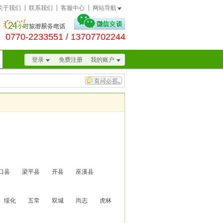
|
|
|
关于我们
联系我们
客服中心
网站导航
0770-2233551
/ 13707702244
登录
免费注册
我的账户
口县
梁平县
开县
巫溪县
绥化
五常
双城
尚志
虎林