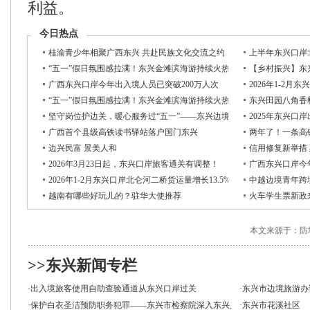
利益。
今日热点
桂渝青少年相聚广西东兴 共赴民族文化交流之约
上半年东兴口岸北
“五一”假日氛围感拉满！东兴金滩滨海游持续火热 八方游客逐浪赴约
【乡村振兴】东
广西东兴口岸今年出入境人员已突破200万人次
2026年1-2月
“五一”假日氛围感拉满！东兴金滩滨海游持续火热 八方游客逐浪赴约
东兴田园八角香
坚守岗位护边关，暖心服务过“五一”——东兴边境检查站全力保畅通
2025年东兴口
广西首个县级高铁读书驿站落户国门东兴
两年了！一条高
边兴民富 景美人和
信用修复新举措
2026年3月23日起，东兴口岸旅客通关有调整！
广西东兴口岸今
2026年1-2月东兴口岸北仑河二桥货运量增长13.5%
中越边境青年跨
越南有哪些好玩儿的？驻华大使推荐
火车学生票新政
本文来源于：防
>>东兴新闻专栏
·
出入境旅客使用自助查验通道从东兴口岸过关
·
东兴市边境旅游办
·
保护白衣圣洁预防职务犯罪——东兴市检察院深入东兴人民医院开展职务犯
·
东兴市花溪社区