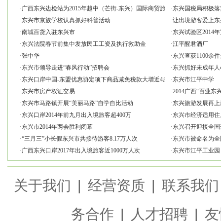
·
广西东兴边检站为2015年越中（芒街-东兴）国际商贸旅游博览会代表团出
·
东兴国税局积极落
·
东兴市京族学校认真抓好科普活动
·
让出境游客爱上东
·
南城百货入驻东兴市
·
东兴试验区2014
·
东兴法院春节前集中发放民工工资及执行救助金
·
江平醒君酒厂
·
张中华
·
东兴查获1100余
·
东兴市领导走进“春风行动”招聘会
·
东兴抓好未成年人
·
东兴口岸中国-东盟优惠协定项下商品减免税款大增近4成
·
东兴市江平中学
·
东兴市房产权证交易
·
2014广西“百业
·
东兴市马路镇开展“美丽马路”自学自比活动
·
东兴旅游发展再上
·
东兴口岸2014年前九月出入境旅客超400万
·
东兴市经济适用住
·
东兴市2014年两会胜利闭幕
·
东兴召开迎接全国
·
“三月三”小长假东兴市共接待游客8.17万人次
·
东兴市被命名为全
·
广西东兴口岸2017年出入境旅客近1000万人次
·
东兴市江平工业园
关于我们
|
经营资质
|
联系我们
务合作
|
人才招聘
|
友