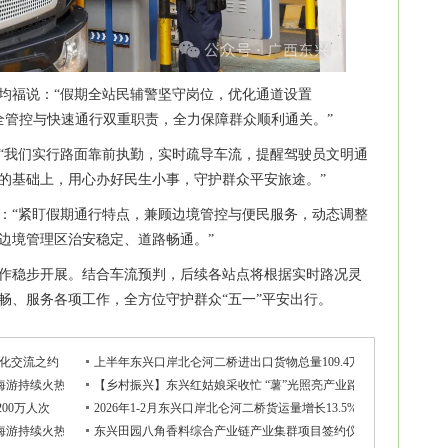
均福说：“假期全站民辅警坚守岗位，优化通道设置
安全管控与快速通行双重职责，全力保障群众顺利通关。”
“我们实行路面靠前执勤，实时疏导车流，提醒驾驶员文明通
的基础上，用心办好民生小事，守护群众平安旅途。”
：“紧盯假期通行特点，兼顾边境管控与便民服务，动态调整
边境管理区治安稳定、道路畅通。”
作稳步开展。结合车流预判，后续各站点将根据实时路况灵
畅、服务各项工作，全方位守护群众“五一”平安出行。
文化交流之约
上半年东兴口岸北仑河二桥进出口货物总量109.4万吨
海游持续火热 八方游客逐浪赴约
【乡村振兴】东兴红姑娘采收忙 “薯”光照亮产业路
00万人次
2026年1-2月东兴口岸北仑河二桥货运量增长13.5%
海游持续火热 八方游客逐浪赴约
东兴田园八角香料综合产业链产业集群项目签约仪式举行