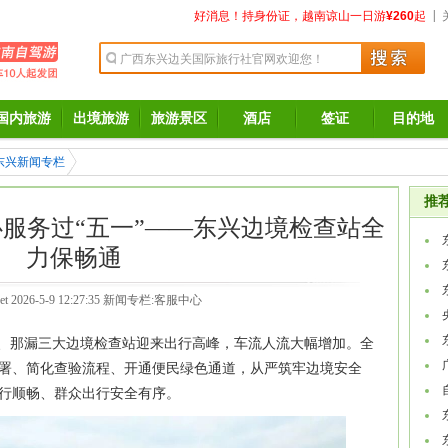
|
好消息！持身份证，越南谅山一日游
¥260
起
国内旅游
出境旅游
旅游景区
酒店
签证
目的地
东兴新闻专栏
东兴边境检查站全力保畅通
推
服务过“五一”——东兴边境检查站全
力保畅通
et
2026-5-9 12:27:35 新闻专栏:
客服中心
山、那漏三大边境检查站迎来出行高峰，车流人流大幅增加。全
署、简化查验流程、开通便民绿色通道，从严筑牢边境安全
行顺畅、群众出行安全有序。
东