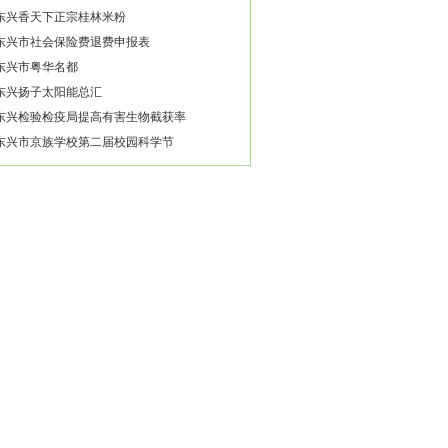
东兴香天下正宗桂林米粉
东兴市社会保险费退费申报表
东兴市粤华名都
东兴扬子太阳能总汇
东兴检验检疫局提高有害生物截获率
东兴市京族学校第二届校园科学节