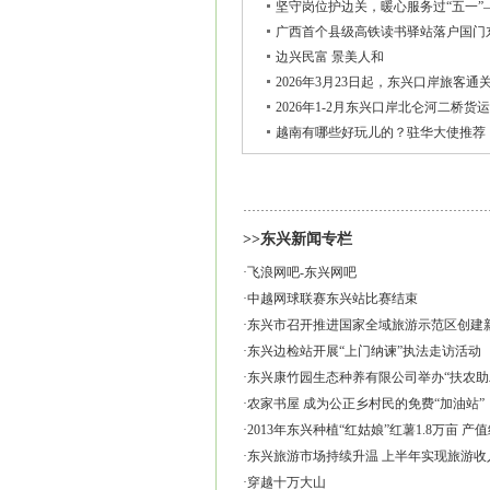
坚守岗位护边关，暖心服务过“五一
广西首个县级高铁读书驿站落户国门
边兴民富 景美人和
2026年3月23日起，东兴口岸旅客通
2026年1-2月东兴口岸北仑河二桥货运
越南有哪些好玩儿的？驻华大使推荐
>>东兴新闻专栏
·
飞浪网吧-东兴网吧
·
中越网球联赛东兴站比赛结束
·
东兴市召开推进国家全域旅游示范区创建
·
东兴边检站开展“上门纳谏”执法走访活动
·
东兴康竹园生态种养有限公司举办“扶农助
·
农家书屋 成为公正乡村民的免费“加油站”
·
2013年东兴种植“红姑娘”红薯1.8万亩 产值
·
东兴旅游市场持续升温 上半年实现旅游收
·
穿越十万大山