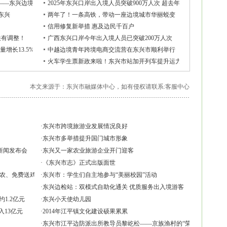
”——东兴边境检查站全力保畅通
2025年东兴口岸出入境人员突破900万人次 超去年总量
东兴
两年了！一条高铁，带动一座边境城市华丽蜕变
信用修复新举措 惠及边民千百户
关有调整！
广西东兴口岸今年出入境人员已突破200万人次
量增长13.5%
中越边境青年跨境电商交流营在东兴市顺利举行
火车学生票新政来啦！东兴市站加开列车提升运力和服务
本文来源于：东兴市融媒体中心，如有侵权请联系:
客服中心
·
东兴市跨境旅游业发展情况良好
·
东兴市多举措提升国门城市形象
新闻发布会
·
东兴又一家农业旅游企业开门迎客
·
《东兴市志》正式出版面世
农、免费送鸡苗”活动
·
东兴市：学生们自主地参与“美丽校园”活动
·
东兴边检站：双模式自助化通关 优质服务出入境游客
约1.2亿元
·
东兴小天使幼儿园
入13亿元
·
2014年江平镇文化建设硕果累累
·
东兴市江平边防派出所教导员黎屹松——京族渔村的“荣誉村民”