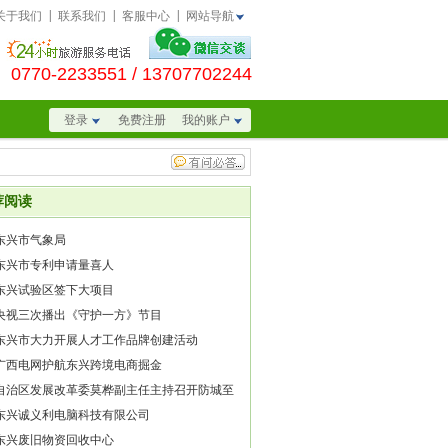
|
|
|
关于我们
联系我们
客服中心
网站导航
0770-2233551
/ 13707702244
登录
免费注册
我的账户
荐阅读
东兴市气象局
东兴市专利申请量喜人
东兴试验区签下大项目
央视三次播出《守护一方》节目
东兴市大力开展人才工作品牌创建活动
广西电网护航东兴跨境电商掘金
自治区发展改革委莫桦副主任主持召开防城至
兴铁路项目可研审查预备会
东兴诚义利电脑科技有限公司
东兴废旧物资回收中心