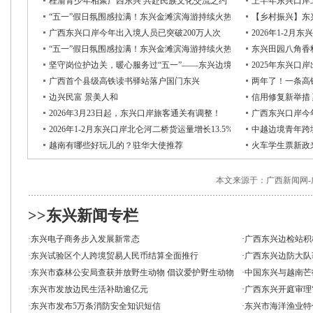
桂渝青少年相聚广西东兴 共赴民族文化交流之约
上半年东兴口岸北
“五一”假日氛围感拉满！东兴金滩滨海游持续火热 八方游客逐浪赴约
【乡村振兴】东
广西东兴口岸今年出入境人员已突破200万人次
2026年1-2月
“五一”假日氛围感拉满！东兴金滩滨海游持续火热 八方游客逐浪赴约
东兴田园八角香
坚守岗位护边关，暖心服务过“五一”——东兴边境检查站全力保畅通
2025年东兴口
广西首个县级高铁读书驿站落户国门东兴
两年了！一条高
边兴民富 景美人和
信用修复新举措
2026年3月23日起，东兴口岸旅客通关有调整！
广西东兴口岸今
2026年1-2月东兴口岸北仑河二桥货运量增长13.5%
中越边境青年跨
越南有哪些好玩儿的？驻华大使推荐
火车学生票新政
本文来源于：广西新闻网-
>>东兴新闻专栏
·
东兴电子商务步入发展新常态
·
广西东兴边检站积
·
东兴试验区个人跨境贸易人民币结算全面推行
·
广西东兴边防大队
·
东兴市森林公安局查获并放野生动物 倡议爱护野生动物
·
中国东兴与越南芒
·
东兴市发放边民生活补助逾亿元
·
广西东兴开庭审理
·
东兴市发布5万条消防安全知识短信
·
东兴市海洋渔业特