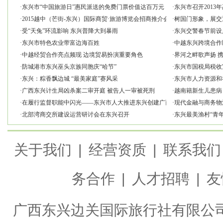
·
东兴市“中国旅游日”惠民派送的免费门票价值达百万元
·
东兴市召开2013
·
2015越中（芒街-东兴）国际商贸·旅游博览会招商推介会在长沙举行
·
树国门形象，展交
·
受“天兔”环流影响 东兴普降大到暴雨
·
东兴交警春节前设
·
东兴市特色农业带富边海百姓
·
中越东兴跨境合作
·
中越经贸合作亮点频现 边境贸易扮演重要角色
·
界河之畔歌声扬 
·
防城港市东兴巫头京族同胞庆“哈节”
·
东兴市国税局税收
·
东兴：粽香飘边城 “最美家庭”赛风采
·
东兴市人力资源和
·
广西东兴计生局凶杀案二审开庭 被告人一审被死刑
·
越南籍新生儿患病
·
在履行监督职能中闪光——东兴市人大推进东兴创建广西特色旅游名县工作
·
现代金融与商务物
·
北部湾商交所建设运营研讨会在东兴召开
·
东兴最美渔村“青
关于我们
|
经营资质
|
联系我们
务合作
|
人才招聘
|
友
广西东兴边关国际旅行社有限公