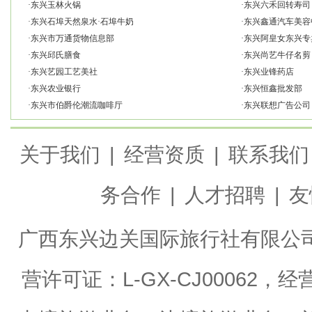
·
东兴玉林火锅
·
东兴六禾回转寿司
·
东兴石埠天然泉水·石埠牛奶
·
东兴鑫通汽车美容
·
东兴市万通货物信息部
·
东兴阿皇女东兴专
·
东兴邱氏膳食
·
东兴尚艺牛仔名剪
·
东兴艺园工艺美社
·
东兴业锋药店
·
东兴农业银行
·
东兴恒鑫批发部
·
东兴市伯爵伦潮流咖啡厅
·
东兴联想广告公司
关于我们
|
经营资质
|
联系我们
务合作
|
人才招聘
|
友
广西东兴边关国际旅行社有限公
营许可证：L-GX-CJ0006