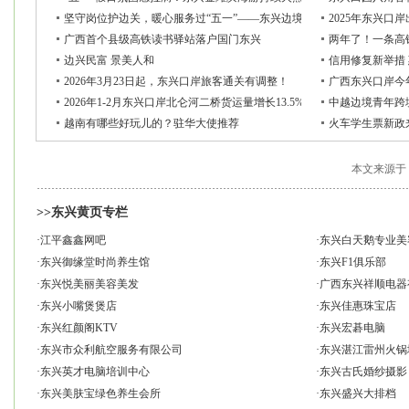
坚守岗位护边关，暖心服务过“五一”——东兴边境检查站全力保畅通
2025年东兴口
广西首个县级高铁读书驿站落户国门东兴
两年了！一条高
边兴民富 景美人和
信用修复新举措
2026年3月23日起，东兴口岸旅客通关有调整！
广西东兴口岸今
2026年1-2月东兴口岸北仑河二桥货运量增长13.5%
中越边境青年跨
越南有哪些好玩儿的？驻华大使推荐
火车学生票新政
本文来源于
>>东兴黄页专栏
·
江平鑫鑫网吧
·
东兴白天鹅专业美
·
东兴御缘堂时尚养生馆
·
东兴F1俱乐部
·
东兴悦美丽美容美发
·
广西东兴祥顺电器
·
东兴小嘴煲煲店
·
东兴佳惠珠宝店
·
东兴红颜阁KTV
·
东兴宏碁电脑
·
东兴市众利航空服务有限公司
·
东兴湛江雷州火锅
·
东兴英才电脑培训中心
·
东兴古氏婚纱摄影
·
东兴美肤宝绿色养生会所
·
东兴盛兴大排档