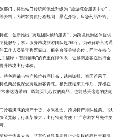
旅部门，将出站口传统问讯处升级为 “旅游综合服务中心”，
等资料，为旅客提供行程规划、景点介绍、应急药品补给、
特点，创新推出 “跨境团队预约服务”，为跨境旅游团体提供
便捷服务，累计服务跨境旅游团队超760个。为破解语言沟通
的工作人员驻守售票窗口、服务台等关键岗位，同时在核心
工翻译 + 智能辅助”的双重保障体系，让越南旅客在出行全
面提升跨境出行体验。
。特色商铺与特产摊位有序排布，越南咖啡、泰国芒果干、
特色商品也深受跨境游客青睐。杨氏庄结束工作后，穿梭在
经常来这边采购，既能买到心仪的商品，也能感受这边的热闹
们拎着满满的海产干货、水果礼盒、跨境特产排队检票。“以
快又宽敞，行李架够大，出行特别方便！”广东游客吕先生笑
认可。
穿梭于边境大地。防东铁路这条高铁正让边境的春日更有温