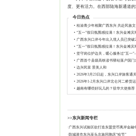
度、更有活力。在西部陆海新通道的
今日热点
桂渝青少年相聚广西东兴 共赴民族
“五一”假日氛围感拉满！东兴金滩滨
广西东兴口岸今年出入境人员已突破2
“五一”假日氛围感拉满！东兴金滩滨
坚守岗位护边关，暖心服务过“五一
广西首个县级高铁读书驿站落户国门
边兴民富 景美人和
2026年3月23日起，东兴口岸旅客通
2026年1-2月东兴口岸北仑河二桥货运
越南有哪些好玩儿的？驻华大使推荐
>>东兴新闻专栏
·
广西东兴试验区欲打造东盟货币离岸金融
·
防城港市东兴巫头京族同胞庆“哈节”