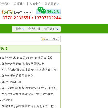
|
|
|
关于我们
联系我们
客服中心
网站导航
0770-2233551
/ 13707702244
登录
免费注册
我的账户
荐阅读
京族文化艺术 京族民族曲艺 京族民族乐器
东兴市收养登记审批流程及需要材料
广西东兴边检圆满完成返乡祭扫客流高峰边检
务
东兴市各景点注重美化亮化
东兴小红帽幼儿园
东兴市全面部署恢复边境旅游异地办证业务迎
工作
广西东兴拘留所冬季训练提高警犬实战能力
东兴活粥王
广西科协生态乡村科普大篷车走进东兴市竹山