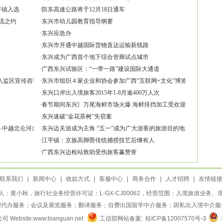
平镇入选
·
防东高速公路将于12月18日通车
流之约
·
东兴市幼儿园教育指导纲要
·
东兴应急办
·
东兴市开通中越国际货物直达运输新线路
·
东兴成为广西首个地下综合管廊试点城市
·
广西东兴试验区：“一带一路”建设国际大通道
入监区宣传咨询活动
·
东兴市组织４家企业和协会参加广西“互联网+文化”博览会
·
东兴口岸出入境旅客2015年1-8月逾400万人次
·
春节期间东兴氵万尾海鲜市场火爆 海鲜排挡加工受欢迎
·
东兴速破“金花茶树”失窃案
—中越北仑河公路二桥国门楼建设掠影
·
东兴边关游成为主角 “五一”成为广大游客的旅游目的地
·
江平镇：京族高脚罾传统捕捞技艺后继有人
·
广西东兴边检站救助受伤旅客赢赞誉
联系我们
|
新闻中心
|
收款方式
|
客服中心
|
商务合作
|
人才招聘
|
友情链
：黄小秋，旅行社业务经营许可证：L-GX-CJ00062，经营范围：入境旅游业务
理代办服务；会议及展览服务；翻译服务；自费出国留学中介服务；因私出入境中介服
site:www.bianguan.net
工信部网站备案:
桂ICP备12007570号-3