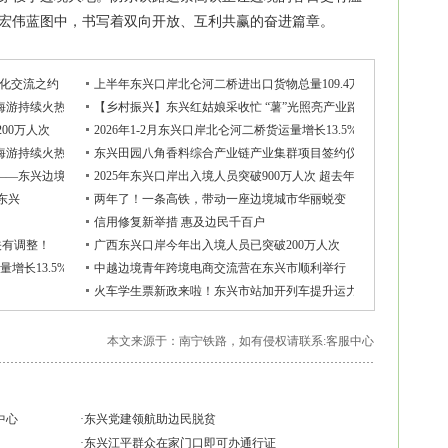
宏伟蓝图中，书写着双向开放、互利共赢的奋进篇章。
文化交流之约
上半年东兴口岸北仑河二桥进出口货物总量109.4万吨
海游持续火热 八方游客逐浪赴约
【乡村振兴】东兴红姑娘采收忙 “薯”光照亮产业路
00万人次
2026年1-2月东兴口岸北仑河二桥货运量增长13.5%
海游持续火热 八方游客逐浪赴约
东兴田园八角香料综合产业链产业集群项目签约仪式举行
”——东兴边境检查站全力保畅通
2025年东兴口岸出入境人员突破900万人次 超去年总量
东兴
两年了！一条高铁，带动一座边境城市华丽蜕变
信用修复新举措 惠及边民千百户
关有调整！
广西东兴口岸今年出入境人员已突破200万人次
量增长13.5%
中越边境青年跨境电商交流营在东兴市顺利举行
火车学生票新政来啦！东兴市站加开列车提升运力和服务
本文来源于：南宁铁路，如有侵权请联系:
客服中心
中心
·
东兴党建领航助边民脱贫
·
东兴江平群众在家门口即可办通行证