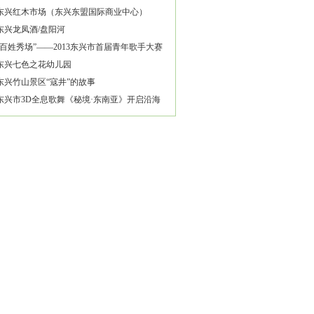
东兴红木市场（东兴东盟国际商业中心）
东兴龙凤酒/盘阳河
“百姓秀场”——2013东兴市首届青年歌手大赛
作方案
东兴七色之花幼儿园
东兴竹山景区“寇井”的故事
东兴市3D全息歌舞《秘境·东南亚》开启沿海
“文化+旅游”发展模式