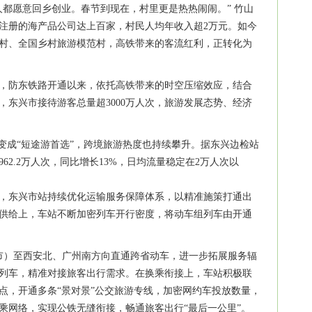
人都愿意回乡创业。春节到现在，村里更是热热闹闹。” 竹山
注册的海产品公司达上百家，村民人均年收入超2万元。如今
村、全国乡村旅游模范村，高铁带来的客流红利，正转化为
，防东铁路开通以来，依托高铁带来的时空压缩效应，结合
，东兴市接待游客总量超3000万人次，旅游发展态势、经济
”变成“短途游首选”，跨境旅游热度也持续攀升。据东兴边检站
962.2万人次，同比增长13%，日均流量稳定在2万人次以
，东兴市站持续优化运输服务保障体系，以精准施策打通出
运力供给上，车站不断加密列车开行密度，将动车组列车由开通
兴市）至西安北、广州南方向直通跨省动车，进一步拓展服务辐
列车，精准对接旅客出行需求。在换乘衔接上，车站积极联
点，开通多条“景对景”公交旅游专线，加密网约车投放数量，
换乘网络，实现公铁无缝衔接，畅通旅客出行“最后一公里”。