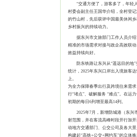
“交通方便了，游客多了，年轻
村委会副主任王国华介绍，全村登记
的竹山村，先后获评中国最美休闲乡
乡村振兴的持续动力。
据东兴市文旅部门工作人员介绍
精准的市场需求对接与政企高效联动
效益持续向好。
防东铁路让东兴从“遥远目的地
统计，2025年东兴口岸出入境旅客达
上。
为全力保障春季出行及跨境往来需求
行“堵点”、破解服务 “难点”。在
初期的每日6列增至最高14列。
2025年7月，新增防城港（东
射范围，并在客流高峰时段开行加开
动地方交通部门、公交公司及各大景
构建起“高铁+公交+网约车”的立体