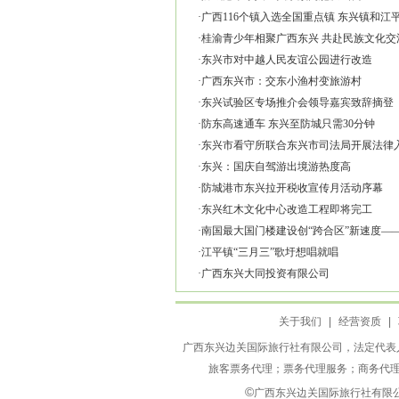
·
广西116个镇入选全国重点镇 东兴镇和江
·
桂渝青少年相聚广西东兴 共赴民族文化交
·
东兴市对中越人民友谊公园进行改造
·
广西东兴市：交东小渔村变旅游村
·
东兴试验区专场推介会领导嘉宾致辞摘登
·
防东高速通车 东兴至防城只需30分钟
·
东兴市看守所联合东兴市司法局开展法律
·
东兴：国庆自驾游出境游热度高
·
防城港市东兴拉开税收宣传月活动序幕
·
东兴红木文化中心改造工程即将完工
·
南国最大国门楼建设创“跨合区”新速度—
·
江平镇“三月三”歌圩想唱就唱
·
广西东兴大同投资有限公司
关于我们
|
经营资质
|
广西东兴边关国际旅行社有限公司，法定代表人
旅客票务代理；票务代理服务；商务代
©
广西东兴边关国际旅行社有限公司 Web