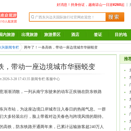
|
好消息！持身份证，越南谅山一日游
¥260
起
国内旅游
出境旅游
旅游景区
酒店
签证
目的地
东兴新闻专栏
两年了！一条高铁，带动一座边境城市华丽蜕变
推
铁，带动一座边境城市华丽蜕变
t
2026-3-28 17:43:35 新闻专栏:
客服中心
意渐渐消散，一列从南宁东驶来的动车正疾驰在防东铁路
勤
达东兴市站，为这座边境口岸城市注入春日的热闹气息。一群
检
们大多轻装出行，脸上带着对边关春色与跨境风情的期待。
的高铁，防东铁路开通两年来，已累计运输旅客超240万人