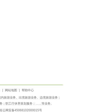
接
|
网站地图
|
帮助中心
、境内旅游业务、出境旅游业务、边境旅游业务；
务；职工疗休养策划服务；……等业务。
桂公网安备45068102000015号