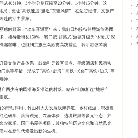
从40分钟、3小时分别压缩至20分钟、1小时15分钟。这
村
格局，更让“高铁速度”邂逅“东盟风情”，在边贸经济、文旅产
向奔赴的活力景象。
工
丽感触颇深：“动车开通两年来，我们日均接待跨境游旅游团
，接待量增长150%，我们把‘赶路式’游览升级为‘体验式’深
滴漏咖啡，也能到京族三岛欣赏高跷捕鱼、聆听独弦琴演
边关
升级文旅产品体系，鼓励引导景区景点、星级酒店和民宿实
门票等举措，形成了“高铁+赶海”“高铁+民俗”“高铁+边关”等
门选择。
是广西少有的既沿海又沿边的村落。站在“山海相连”地标广
眼底。
国道的带动作用，竹山村大力发展浅海养殖、乡村旅游，积极盘
红色研学、滨海观光、农渔体验、边境旅游等多元业态，并
套农家乐、国门书屋等项目，其独特的历史文化和自然风光
的渔村在新时代焕发出新的生机。