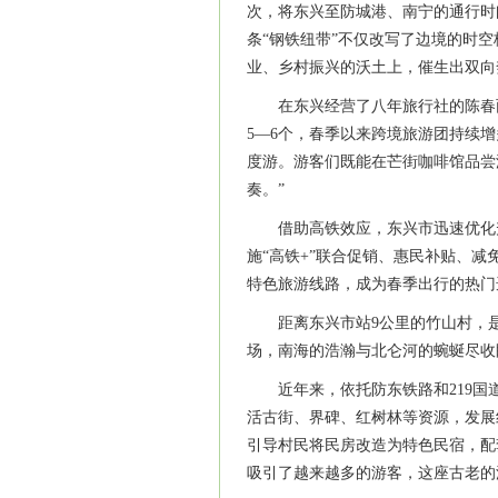
次，将东兴至防城港、南宁的通行时间
条“钢铁纽带”不仅改写了边境的时空
业、乡村振兴的沃土上，催生出双
在东兴经营了八年旅行社的陈春
5—6个，春季以来跨境旅游团持续增多
度游。游客们既能在芒街咖啡馆品尝
奏。”
借助高铁效应，东兴市迅速优化
施“高铁+”联合促销、惠民补贴、减免
特色旅游线路，成为春季出行的热
距离东兴市站9公里的竹山村，
场，南海的浩瀚与北仑河的蜿蜒尽收
近年来，依托防东铁路和219
活古街、界碑、红树林等资源，发展
引导村民将民房改造为特色民宿，配
吸引了越来越多的游客，这座古老